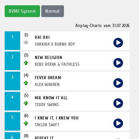
BVMI System
Normal
Airplay-Charts vom 31.07.2026
(1)
1
DAI DAI
SHAKIRA X BURNA BOY
(3)
2
NEW RELIGION
BEBE REXHA & FAITHLESS
(4)
3
FEVER DREAM
ALEX WARREN
(5)
4
MR. KNOW IT ALL
TEDDY SWIMS
(6)
5
I KNEW IT, I KNEW YOU
TAYLOR SWIFT
(8)
6
REPEAT IT