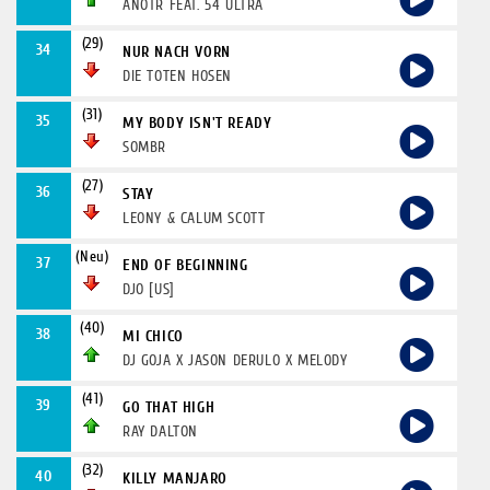
ANOTR FEAT. 54 ULTRA
(29)
34
NUR NACH VORN
DIE TOTEN HOSEN
(31)
35
MY BODY ISN'T READY
SOMBR
(27)
36
STAY
LEONY & CALUM SCOTT
(Neu)
37
END OF BEGINNING
DJO [US]
(40)
38
MI CHICO
DJ GOJA X JASON DERULO X MELODY
(41)
39
GO THAT HIGH
RAY DALTON
(32)
40
KILLY MANJARO